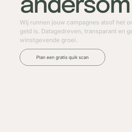
andersom
Wij runnen jouw campagnes alsof het o
geld is. Datagedreven, transparant en g
winstgevende groei.
Plan een gratis quik scan