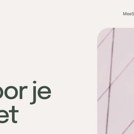
MeeS
or je
et