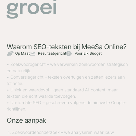
groei
Waarom SEO-teksten bij MeeSa Online?
Op Maat
Resultaatgericht
Voor Elk Budget
• Zoekwoordgericht – we verwerken zoekwoorden strategisch
en natuurlijk.
• Conversiegericht – teksten overtuigen en zetten lezers aan
tot actie.
• Uniek en waardevol – geen standaard AI-content, maar
teksten die echt waarde toevoegen.
• Up-to-date SEO – geschreven volgens de nieuwste Google-
richtlijnen.
Onze aanpak
1. Zoekwoordenonderzoek – we analyseren waar jouw