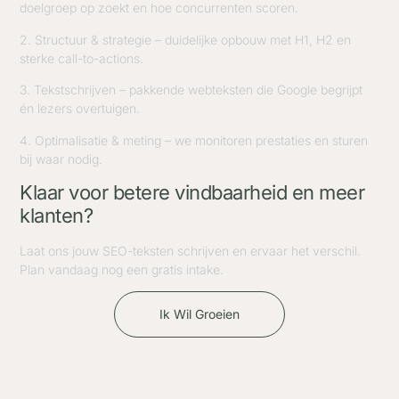
doelgroep op zoekt en hoe concurrenten scoren.
2. Structuur & strategie – duidelijke opbouw met H1, H2 en
sterke call-to-actions.
3. Tekstschrijven – pakkende webteksten die Google begrijpt
én lezers overtuigen.
4. Optimalisatie & meting – we monitoren prestaties en sturen
bij waar nodig.
Klaar voor betere vindbaarheid en meer
klanten?
Laat ons jouw SEO-teksten schrijven en ervaar het verschil.
Plan vandaag nog een gratis intake.
Ik Wil Groeien